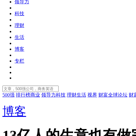
领导力
科技
理财
生活
博客
专栏
500强
排行榜
商业
领导力
科技
理财
生活
视界
财富全球论坛
财
博客
13亿人的生意也有做