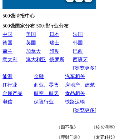
500强情报中心
500强国家分布
500强行业分布
中国
美国
日本
法国
德国
英国
瑞士
韩国
荷兰
加拿大
印度
巴西
意大利
澳大利亚
俄罗斯
西班牙
[浏览更多]
能源
金融
汽车相关
IT行业
商业、零售
房地产、建筑
金属产品
航空、航天
食品相关
电信
保险行业
铁路运输
[
浏览更多
]