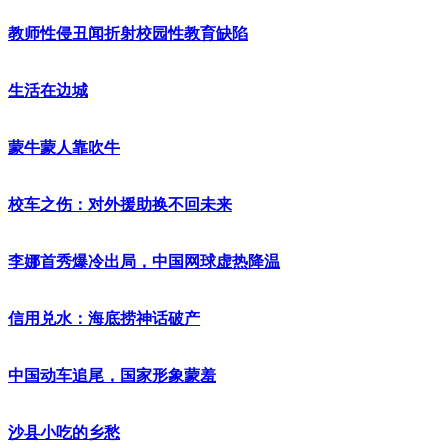
教师性侵丑闻折射校园性教育缺陷
生活在边城
蒙牛蒙人靠吹牛
校车之伤：对外援助换不回未来
李娜首秀爆冷出局，中国网球虚热降温
信用兑水：海底捞神话破产
中国动车追尾，国家形象蒙羞
沙县小吃的乡愁