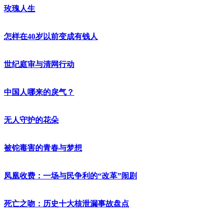
玫瑰人生
怎样在40岁以前变成有钱人
世纪庭审与清网行动
中国人哪来的戾气？
无人守护的花朵
被铊毒害的青春与梦想
凤凰收费：一场与民争利的“改革”闹剧
死亡之吻：历史十大核泄漏事故盘点