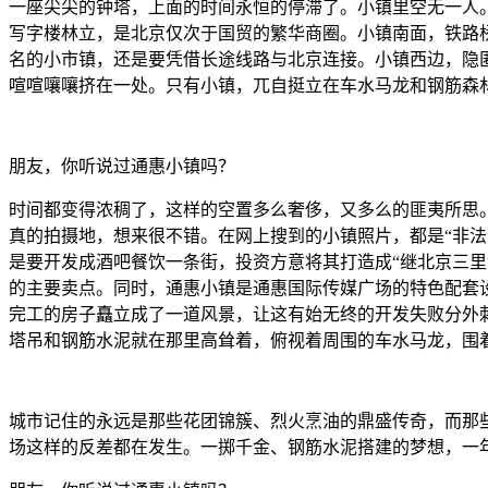
一座尖尖的钟塔，上面的时间永恒的停滞了。小镇里空无一人
写字楼林立，是北京仅次于国贸的繁华商圈。小镇南面，铁路
名的小市镇，还是要凭借长途线路与北京连接。小镇西边，隐
喧喧嚷嚷挤在一处。只有小镇，兀自挺立在车水马龙和钢筋森
朋友，你听说过通惠小镇吗？
时间都变得浓稠了，这样的空置多么奢侈，又多么的匪夷所思
真的拍摄地，想来很不错。在网上搜到的小镇照片，都是“非
是要开发成酒吧餐饮一条街，投资方意将其打造成“继北京三
的主要卖点。同时，通惠小镇是通惠国际传媒广场的特色配套
完工的房子矗立成了一道风景，让这有始无终的开发失败分外
塔吊和钢筋水泥就在那里高耸着，俯视着周围的车水马龙，围
城市记住的永远是那些花团锦簇、烈火烹油的鼎盛传奇，而那
场这样的反差都在发生。一掷千金、钢筋水泥搭建的梦想，一