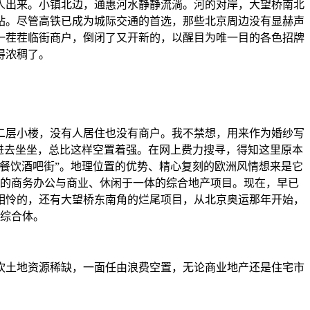
人出来。小镇北边，通惠河水静静流淌。河的对岸，大望桥南北
站。尽管高铁已成为城际交通的首选，那些北京周边没有显赫声
一茬茬临街商户，倒闭了又开新的，以醒目为唯一目的各色招牌
得浓稠了。
二层小楼，没有人居住也没有商户。我不禁想，用来作为婚纱写
进去坐坐，总比这样空置着强。在网上费力搜寻，得知这里原本
餐饮酒吧街”。地理位置的优势、精心复刻的欧洲风情想来是它
建的商务办公与商业、休闲于一体的综合地产项目。现在，早已
相怜的，还有大望桥东南角的烂尾项目，从北京奥运那年开始，
市综合体。
吹土地资源稀缺，一面任由浪费空置，无论商业地产还是住宅市
？