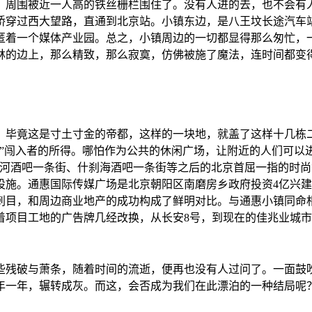
。周围被近一人高的铁丝栅栏围住了。没有人进的去，也不会有
桥穿过西大望路，直通到北京站。小镇东边，是八王坟长途汽车
匿着一个媒体产业园。总之，小镇周边的一切都显得那么匆忙，
林的边上，那么精致，那么寂寞，仿佛被施了魔法，连时间都变
。毕竟这是寸土寸金的帝都，这样的一块地，就盖了这样十几栋
法”闯入者的所得。哪怕作为公共的休闲广场，让附近的人们可以
里河酒吧一条街、什刹海酒吧一条街等之后的北京首屈一指的时尚
设施。通惠国际传媒广场是北京朝阳区南磨房乡政府投资4亿兴
刺目，和周边商业地产的成功构成了鲜明对比。与通惠小镇同命
着项目工地的广告牌几经改换，从长安8号，到现在的佳兆业城
些残破与萧条，随着时间的流逝，便再也没有人过问了。一面鼓
年一年，辗转成灰。而这，会否成为我们在此漂泊的一种结局呢